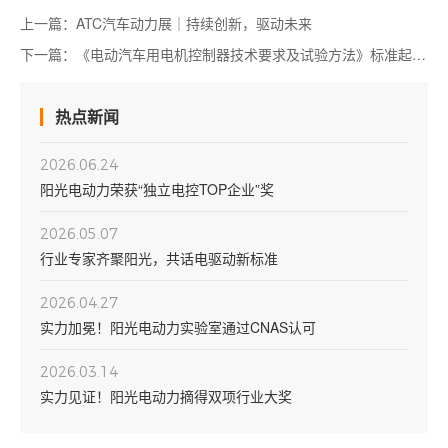
上一篇：ATC汽车动力展｜持续创新，驱动未来
下一篇：《电动汽车用电机控制器技术要求及试验方法》标准起草
组会议顺利召开
热点新闻
2026.06.24
阳光电动力荣获“独立电控TOP企业”奖
2026.05.07
行业专家齐聚阳光，共话电驱动新标准
2026.04.27
实力加冕！阳光电动力实验室通过CNAS认可
2026.03.14
实力见证！阳光电动力摘得双项行业大奖